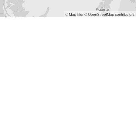
© MapTiler
© OpenStreetMap contributors