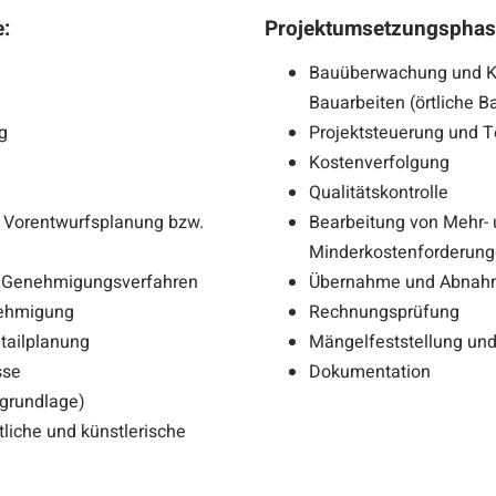
:
Projektumsetzungsphas
Bauüberwachung und Ko
Bauarbeiten (örtliche B
g
Projektsteuerung und 
Kostenverfolgung
Qualitätskontrolle
 Vorentwurfsplanung bzw.
Bearbeitung von Mehr-
Minderkostenforderun
d Genehmigungsverfahren
Übernahme und Abna
nehmigung
Rechnungsprüfung
tailplanung
Mängelfeststellung und
sse
Dokumentation
grundlage)
liche und künstlerische