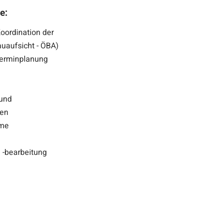
e:
ordination der
auaufsicht - ÖBA)
Terminplanung
 und
gen
hme
 -bearbeitung