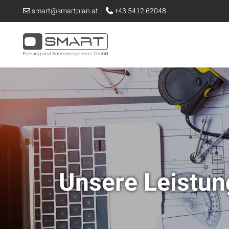
smart@smartplan.at
|
+43 5412 62048


Unsere Leistu